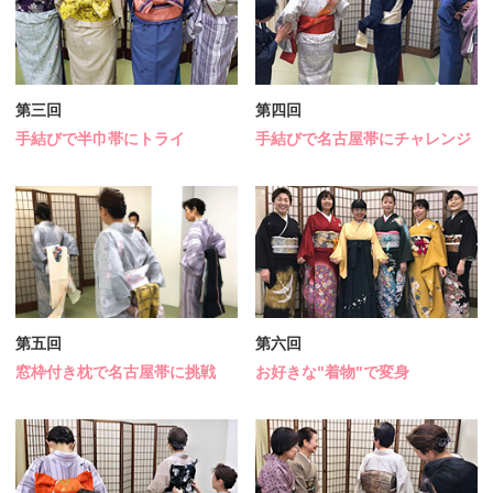
第三回
第四回
手結びで半巾帯にトライ
手結びで名古屋帯にチャレンジ
第五回
第六回
窓枠付き枕で名古屋帯に挑戦
お好きな"着物"で変身