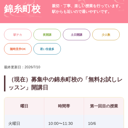
錦糸町校
親切・丁寧、楽しい授業を行っています。
駅からも近いので通いやすいです。
駅チカ
夜開講
土日開講
少人数
随時見学OK
若い生徒多
最終更新日：
2026/7/10
（現在）募集中の錦糸町校の「無料お試しレ
ッスン」開講日
曜日
時間帯
第一回目の授業
火曜日
10:00〜11:30
10/6