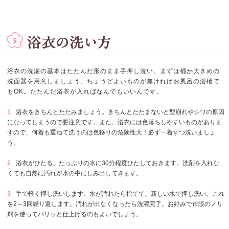
浴衣の洗濯の基本はたたんだ形のまま手押し洗い。まずは桶か大きめの
洗面器を用意しましょう。ちょうどよいものが無ければお風呂の浴槽で
もOK。たたんだ浴衣が入ればなんでもいいんです。
1
浴衣をきちんとたたみましょう。きちんとたたまないと型崩れやシワの原因
になってしまうので要注意です。また、浴衣には色落ちしやすいものがありま
すので、何着も重ねて洗うのは色移りの危険性大！必ず一着ずつ洗いましょ
う。
2
浴衣がひたる、たっぷりの水に30分程度ひたしておきます。洗剤を入れな
くても自然に汚れが水の中にしみ出してきます。
3
手で軽く押し洗いします。水が汚れたら捨てて、新しい水で押し洗い。これ
を2～3回繰り返します。汚れが出なくなったら洗濯完了。お好みで市販のノリ
剤を使ってパリッと仕上げるのもよいでしょう。