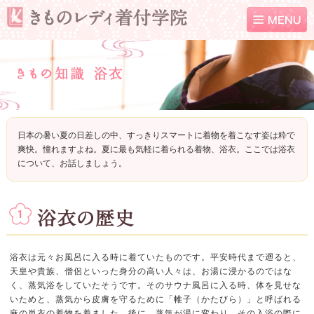
日本の暑い夏の日差しの中、すっきりスマートに着物を着こなす姿は粋で
爽快。憧れますよね。夏に最も気軽に着られる着物、浴衣。ここでは浴衣
について、お話しましょう。
浴衣は元々お風呂に入る時に着ていたものです。平安時代まで遡ると、
天皇や貴族、僧侶といった身分の高い人々は、お湯に浸かるのではな
く、蒸気浴をしていたそうです。そのサウナ風呂に入る時、体を見せな
いためと、蒸気から皮膚を守るために「帷子（かたびら）」と呼ばれる
麻の単衣の着物を着ました。後に、蒸気が湯に変わり、その入浴の際に