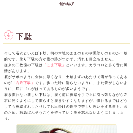
創作結び
そして浴衣といえば下駄。桐の木地のままのものや黒塗りのものが一般
的です。塗り下駄の方が指の跡がつかず、汚れも目立ちません。
従来の二枚歯の下駄は
「こま下駄」
といいます。カラコロと歩く音に風
情があります。
底がサボのように全体に厚くなり、土踏まずのあたりで溝が作ってある
のが
「右近下駄」
です。歩いた時に滑らないように、また音がしないよ
うに、底にゴムがはってあるものが多いようです。
履き慣れない新しい下駄は、履く前に鼻緒を手で上に引っ張りながら左
右に開くようにして慣らすと履きやすくなりますが、慣れるまではどう
しても鼻緒ずれしたりしてお出掛けの途中で苦しい思いをする事も。念
のため、救急ばんそうこうを持っていく事を忘れないようにしましょ
う。