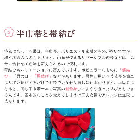
浴衣に合わせる帯は、半巾帯。ポリエステル素材のものが多いですが、
絹や木綿のものもあります。両面が使えるリバーシブルの帯などは、気
分に合わせて色味を変えられるので便利です。
帯結びもバリエーションに富んでいます。ポピュラーなものに
「蝶結
び」
「貝の口」
「男結び」
などがあります。男性が用いる兵児帯を簡単
にリボン結びするだけでも粋でいなせな感じに仕上がります。上級者に
なると、同じ半巾帯一本で写真の
創作結
びのような凝った結び方もでき
るんです。基本的なことを覚えてしまえば工夫次第でアレンジは無限に
広がります。