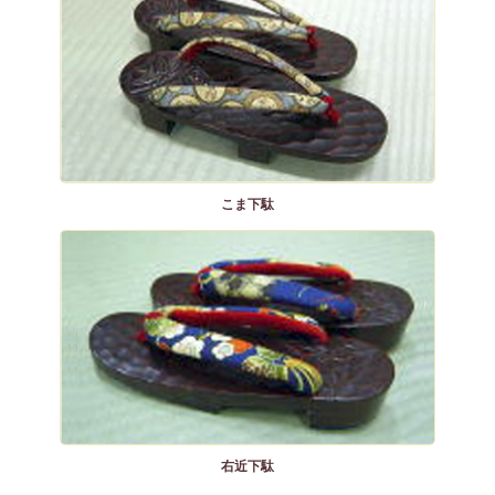
こま下駄
右近下駄