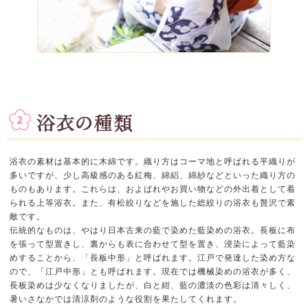
浴衣の素材は基本的に木綿です。織り方はコーマ地と呼ばれる平織りが
多いですが、少し高級感のある紅梅、綿絽、綿紗などといった織り方の
ものもあります。これらは、およばれやお買い物などの外出着として着
られる上等浴衣。また、有松絞りなどを施した総絞りの浴衣も贅沢で素
敵です。
伝統的なものは、やはり日本古来の藍で染めた藍染めの浴衣。長板に布
を張って型置きし、裏からも表に合わせて型を置き、浸染によって藍染
めすることから、「長板中形」と呼ばれます。江戸で発達した染め方な
ので、「江戸中形」とも呼ばれます。現在では機械染めの浴衣が多く、
長板染めは少なくなりましたが、白と紺、藍の濃淡の色彩は清々しく、
暑いさなかでは清涼剤のような役割を果たしてくれます。