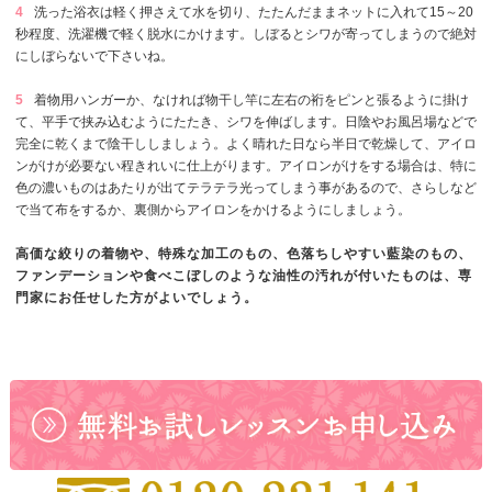
4
洗った浴衣は軽く押さえて水を切り、たたんだままネットに入れて15～20
秒程度、洗濯機で軽く脱水にかけます。しぼるとシワが寄ってしまうので絶対
にしぼらないで下さいね。
5
着物用ハンガーか、なければ物干し竿に左右の裄をピンと張るように掛け
て、平手で挟み込むようにたたき、シワを伸ばします。日陰やお風呂場などで
完全に乾くまで陰干ししましょう。よく晴れた日なら半日で乾燥して、アイロ
ンがけが必要ない程きれいに仕上がります。アイロンがけをする場合は、特に
色の濃いものはあたりが出てテラテラ光ってしまう事があるので、さらしなど
で当て布をするか、裏側からアイロンをかけるようにしましょう。
高価な絞りの着物や、特殊な加工のもの、色落ちしやすい藍染のもの、
ファンデーションや食べこぼしのような油性の汚れが付いたものは、専
門家にお任せした方がよいでしょう。