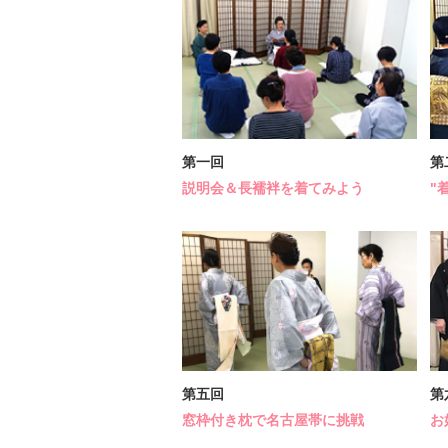
第一回
第
説明会＆長襦袢を着てみよう
"
第五回
第
窓枠付き枕で名古屋帯に挑戦
お