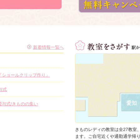
新着情報一覧へ
『ショールクリップ作り』
与式
授与式/きものの集い
きものレディの教室は全27教室
ます。ご自宅近くや通勤通学帰