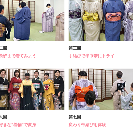
二回
第三回
着物"まで着てみよう
手結びで半巾帯にトライ
六回
第七回
好きな"着物"で変身
変わり帯結びを体験