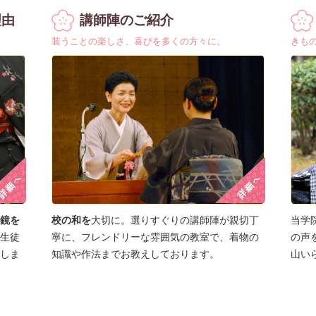
理由
講師陣のご紹介
装うことの楽しさ、喜びを多くの方々に。
きも
鏡を
校の和を
大切に。選りすぐりの講師陣が親切丁
当学
生徒
寧に、フレンドリーな雰囲気の教室で、着物の
の声
しま
知識や作法までお教えしております。
山い