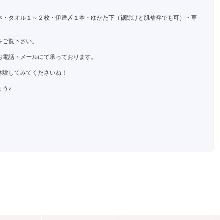
本・タオル１～２枚・伊達〆１本・ゆかた下（裾除けと肌襦袢でも可）・草
をご覧下さい。
お電話・メールにて承っております。
体験してみてくださいね！
う♪