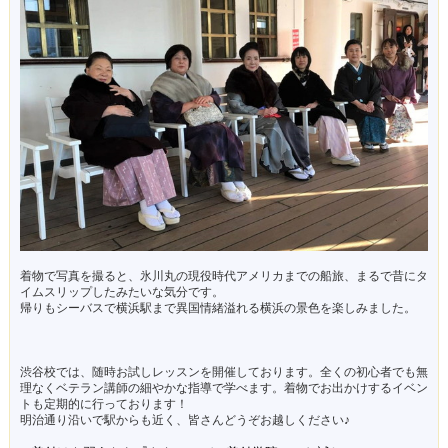
着物で写真を撮ると、氷川丸の現役時代アメリカまでの船旅、まるで昔にタ
イムスリップしたみたいな気分です。
帰りもシーバスで横浜駅まで異国情緒溢れる横浜の景色を楽しみました。
渋谷校では、随時お試しレッスンを開催しております。全くの初心者でも無
理なくベテラン講師の細やかな指導で学べます。着物でお出かけするイベン
トも定期的に行っております！
明治通り沿いで駅からも近く、皆さんどうぞお越しください♪