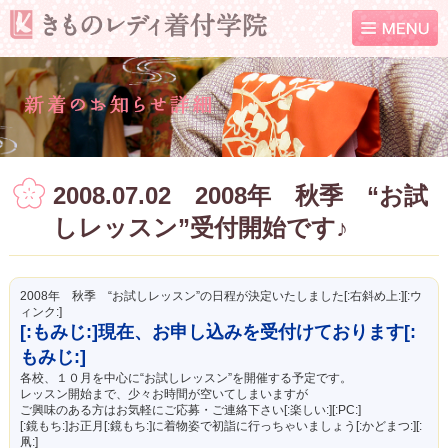
2008.07.02 2008年 秋季 “お試
しレッスン”受付開始です♪
2008年 秋季 “お試しレッスン”の日程が決定いたしました[:右斜め上:][:ウ
ィンク:]
[:もみじ:]現在、お申し込みを受付けております[:
もみじ:]
各校、１０月を中心に“お試しレッスン”を開催する予定です。
レッスン開始まで、少々お時間が空いてしまいますが
ご興味のある方はお気軽にご応募・ご連絡下さい[:楽しい:][:PC:]
[:鏡もち:]お正月[:鏡もち:]に着物姿で初詣に行っちゃいましょう[:かどまつ:][:
凧:]